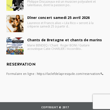
Philippe Discazeaux est un musicien polyvalent et
talentueux, dont la passion po..
Dîner concert samedi 25 avril 2026
Laurence et Francis alias « Léa Rico » seront à la
crêperie samedi 25 à partir d..
Chants de Bretagne et chants de marins
Marie BENDEQ / Chant Roger BONI / Guitare
acoustique Catie CHARLIER / Accordéo..
RESERVATION
Formulaire en ligne :
https://laclefdelapresquile.com/reservation/
COPYRIGHT © 2017