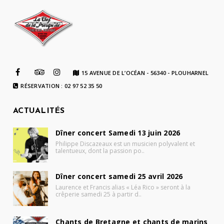
15 AVENUE DE L’OCÉAN - 56340 - PLOUHARNEL
RÉSERVATION : 02 97 52 35 50
ACTUALITÉS
Dîner concert Samedi 13 juin 2026
Philippe Discazeaux est un musicien polyvalent et
talentueux, dont la passion po..
Dîner concert samedi 25 avril 2026
Laurence et Francis alias « Léa Rico » seront à la
crêperie samedi 25 à partir d..
Chants de Bretagne et chants de marins