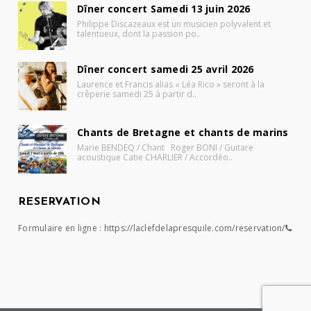
Dîner concert Samedi 13 juin 2026
Philippe Discazeaux est un musicien polyvalent et
talentueux, dont la passion po..
Dîner concert samedi 25 avril 2026
Laurence et Francis alias « Léa Rico » seront à la
crêperie samedi 25 à partir d..
Chants de Bretagne et chants de marins
Marie BENDEQ / Chant Roger BONI / Guitare
acoustique Catie CHARLIER / Accordéo..
RESERVATION
Formulaire en ligne :
https://laclefdelapresquile.com/reservation/