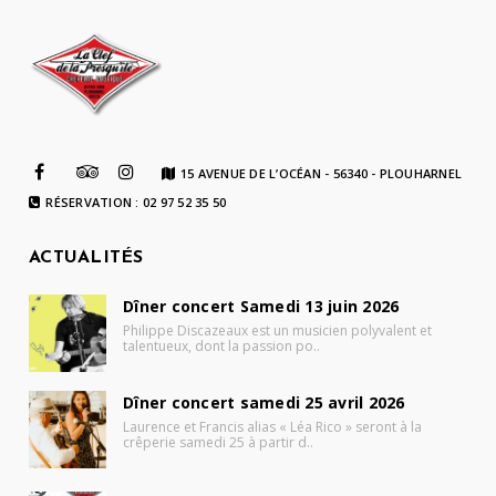
15 AVENUE DE L’OCÉAN - 56340 - PLOUHARNEL
RÉSERVATION : 02 97 52 35 50
ACTUALITÉS
Dîner concert Samedi 13 juin 2026
Philippe Discazeaux est un musicien polyvalent et
talentueux, dont la passion po..
Dîner concert samedi 25 avril 2026
Laurence et Francis alias « Léa Rico » seront à la
crêperie samedi 25 à partir d..