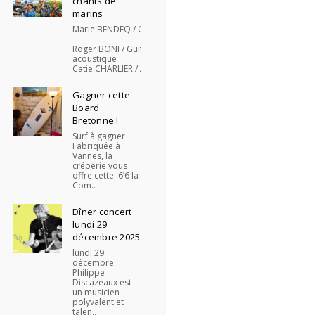
chants de
marins
Marie BENDEQ / Chant
Roger BONI / Guitare
acoustique
Catie CHARLIER / Accordéo..
Gagner cette
Board
Bretonne !
Surf à gagner
Fabriquée à
Vannes, la
crêperie vous
offre cette 6’6 la
Com..
Dîner concert
lundi 29
décembre 2025
lundi 29
décembre
Philippe
Discazeaux est
un musicien
polyvalent et
talen..