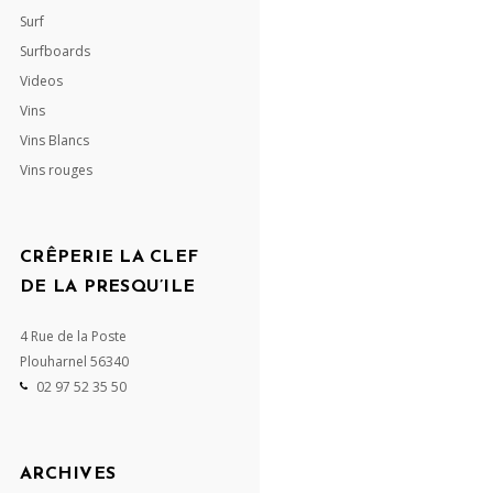
Surf
Surfboards
Videos
Vins
Vins Blancs
Vins rouges
CRÊPERIE LA CLEF
DE LA PRESQU’ILE
4 Rue de la Poste
Plouharnel
56340
02 97 52 35 50
ARCHIVES