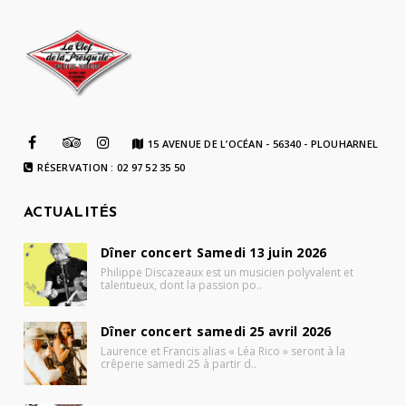
15 AVENUE DE L’OCÉAN - 56340 - PLOUHARNEL
RÉSERVATION : 02 97 52 35 50
ACTUALITÉS
Dîner concert Samedi 13 juin 2026
Philippe Discazeaux est un musicien polyvalent et
talentueux, dont la passion po..
Dîner concert samedi 25 avril 2026
Laurence et Francis alias « Léa Rico » seront à la
crêperie samedi 25 à partir d..