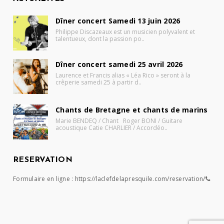
Dîner concert Samedi 13 juin 2026
Philippe Discazeaux est un musicien polyvalent et
talentueux, dont la passion po..
Dîner concert samedi 25 avril 2026
Laurence et Francis alias « Léa Rico » seront à la
crêperie samedi 25 à partir d..
Chants de Bretagne et chants de marins
Marie BENDEQ / Chant Roger BONI / Guitare
acoustique Catie CHARLIER / Accordéo..
RESERVATION
Formulaire en ligne :
https://laclefdelapresquile.com/reservation/