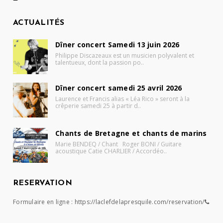
ACTUALITÉS
Dîner concert Samedi 13 juin 2026
Philippe Discazeaux est un musicien polyvalent et
talentueux, dont la passion po..
Dîner concert samedi 25 avril 2026
Laurence et Francis alias « Léa Rico » seront à la
crêperie samedi 25 à partir d..
Chants de Bretagne et chants de marins
Marie BENDEQ / Chant Roger BONI / Guitare
acoustique Catie CHARLIER / Accordéo..
RESERVATION
Formulaire en ligne :
https://laclefdelapresquile.com/reservation/