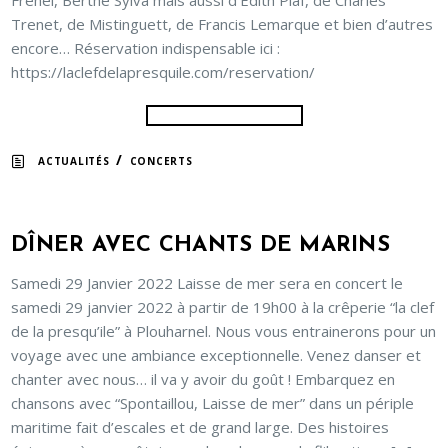
Fréhel, Berthe Sylva mais aussi d’Edith Piaf, de Charles
Trenet, de Mistinguett, de Francis Lemarque et bien d’autres
encore… Réservation indispensable ici :
https://laclefdelapresquile.com/reservation/
/
ACTUALITÉS
CONCERTS
DÎNER AVEC CHANTS DE MARINS
Samedi 29 Janvier 2022 Laisse de mer sera en concert le
samedi 29 janvier 2022 à partir de 19h00 à la crêperie “la clef
de la presqu’ile” à Plouharnel. Nous vous entrainerons pour un
voyage avec une ambiance exceptionnelle. Venez danser et
chanter avec nous… il va y avoir du goût ! Embarquez en
chansons avec “Spontaillou, Laisse de mer” dans un périple
maritime fait d’escales et de grand large. Des histoires