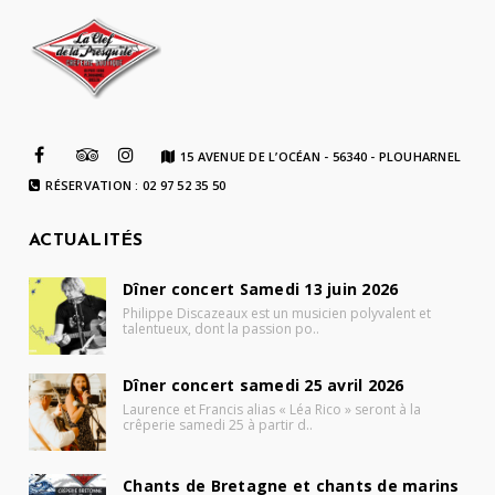
15 AVENUE DE L’OCÉAN - 56340 - PLOUHARNEL
RÉSERVATION : 02 97 52 35 50
ACTUALITÉS
Dîner concert Samedi 13 juin 2026
Philippe Discazeaux est un musicien polyvalent et
talentueux, dont la passion po..
Dîner concert samedi 25 avril 2026
Laurence et Francis alias « Léa Rico » seront à la
crêperie samedi 25 à partir d..
Chants de Bretagne et chants de marins