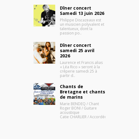
Dîner concert
Samedi 13 juin 2026
Philippe Discazeaux est
un musicien polyvalent et
talentueux, dont la
passion po..
Dîner concert
samedi 25 avril
2026
Laurence et Francis alias
« Léa Rico » seront à la
crêperie samedi 25 à
partir d..
Chants de
Bretagne et chants
de marins
Marie BENDEQ / Chant
Roger BONI / Guitare
acoustique
Catie CHARLIER / Accordéo..