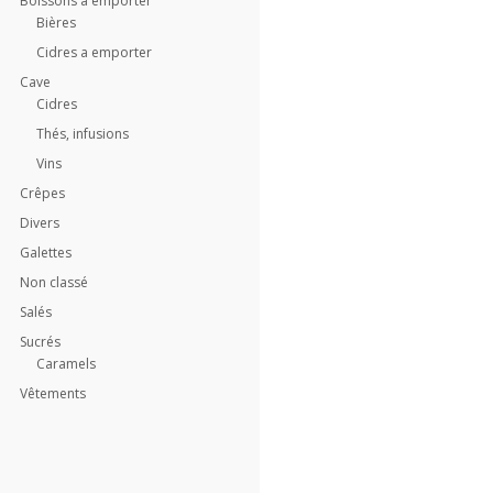
Boissons a emporter
Bières
Cidres a emporter
Cave
Cidres
Thés, infusions
Vins
Crêpes
Divers
Galettes
Non classé
Salés
Sucrés
Caramels
Vêtements