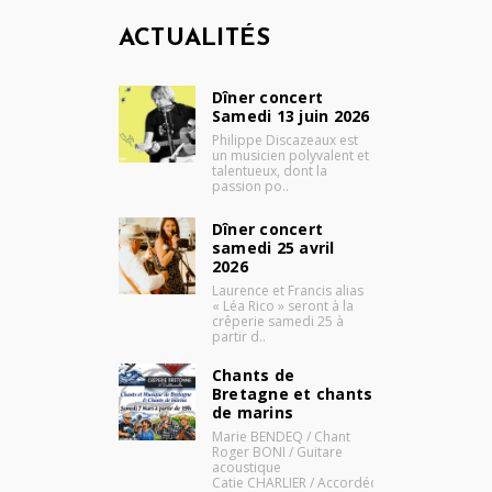
ACTUALITÉS
Dîner concert
Samedi 13 juin 2026
Philippe Discazeaux est
un musicien polyvalent et
talentueux, dont la
passion po..
Dîner concert
samedi 25 avril
2026
Laurence et Francis alias
« Léa Rico » seront à la
crêperie samedi 25 à
partir d..
Chants de
Bretagne et chants
de marins
Marie BENDEQ / Chant
Roger BONI / Guitare
acoustique
Catie CHARLIER / Accordéo..