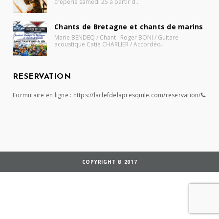
crêperie samedi 25 à partir d..
Chants de Bretagne et chants de marins
Marie BENDEQ / Chant Roger BONI / Guitare
acoustique Catie CHARLIER / Accordéo..
RESERVATION
Formulaire en ligne :
https://laclefdelapresquile.com/reservation/
COPYRIGHT © 2017