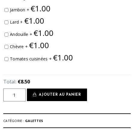
€
1.00
Jambon +
€
1.00
Lard +
€
1.00
Andouille +
€
1.00
Chèvre +
€
1.00
Tomates cuisinées +
Total:
€8.50
quantité
AJOUTER AU PANIER
de
La
Galiflette
CATÉGORIE :
GALETTES