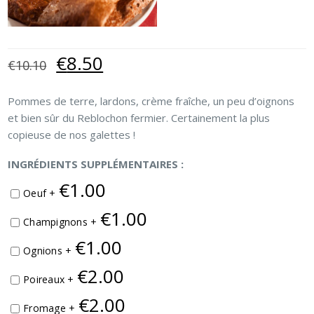
Le
Le
€
8.50
€
10.10
prix
prix
initial
actuel
Pommes de terre, lardons, crème fraîche, un peu d’oignons
était :
est :
et bien sûr du Reblochon fermier. Certainement la plus
€10.10.
€8.50.
copieuse de nos galettes !
INGRÉDIENTS SUPPLÉMENTAIRES :
€
1.00
Oeuf +
€
1.00
Champignons +
€
1.00
Ognions +
€
2.00
Poireaux +
€
2.00
Fromage +